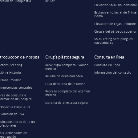
visión de Rinoplastia
ocular
Elevación SMAS no incisional
Estiramiento facial de Prime
Dama
Elevación de cejas Endotine
Cirugía del párpado superior
SMAS Lifting para pliegues
nasolabiales
ntroducción del hospital
Cirugía plástica segura
Consulta en línea
ctor’s Greeting
Pre-cirugía completa Examen
Consulta en línea
médico
sión e Historia
Información del contacto
Prueba de densidad ósea
rsonal médico
Guía detallada del examen
mpetencias centrales
Proceso completo del examen
médico
ras de consulta e
formación del hospital
Sistema de anestesia segura
rección a Hospital id
volución del IVA
blicados libros de texto
ofesionales
sis, actividades de
vestigación