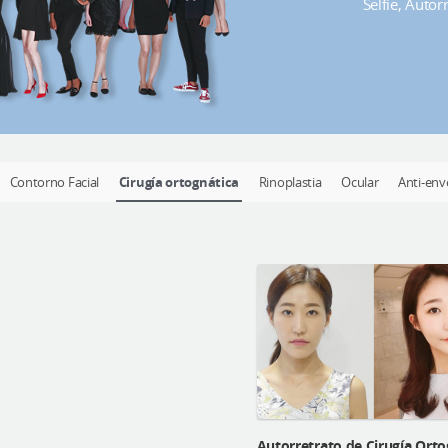
Selfie, Auto
Contorno Facial
Cirugía ortognática
Rinoplastia
Ocular
Anti-env