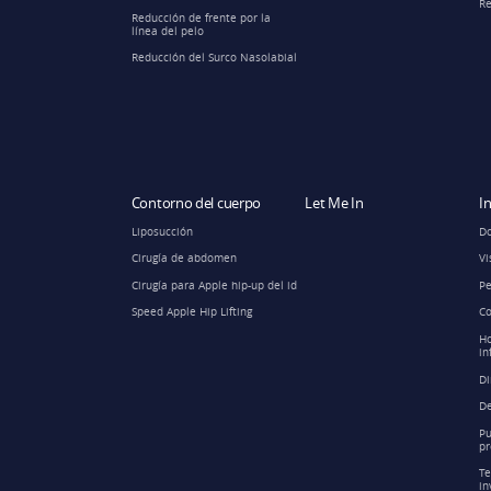
Re
Reducción de frente por la
línea del pelo
Reducción del Surco Nasolabial
Contorno del cuerpo
Let Me In
I
Liposucción
Do
Cirugía de abdomen
Vi
Cirugía para Apple hip-up del id
Pe
Speed Apple Hip Lifting
Co
Ho
in
Di
De
Pu
pr
Te
in