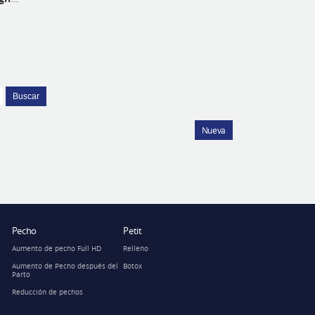
Buscar
Nueva
Pecho
Petit
Aumento de pecho Full HD
Relleno
Aumento de Pecho después del
Botox
Parto
Reducción de pechos