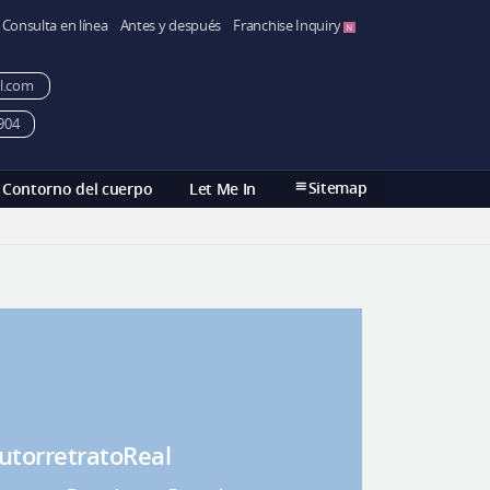
Consulta en línea
Antes y después
Franchise Inquiry
l.com
904
Sitemap
Contorno del cuerpo
Let Me In
utorretratoReal