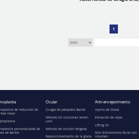
1
inoplastia
Ocular
Anti-envejecimiento
noplastia de reducción de
Cirugía de párpados Bambi
Injerto de Grasa
roba nasal
Método sin incisiones Seven-
Elevación de cejas
ptoplastia
Lock
Lifting V3
noplastia personalizada de
Método de incisión delgada
nea de Barbie
Mini Estiramiento facial con
Reposicionamiento de la grasa
Volumen