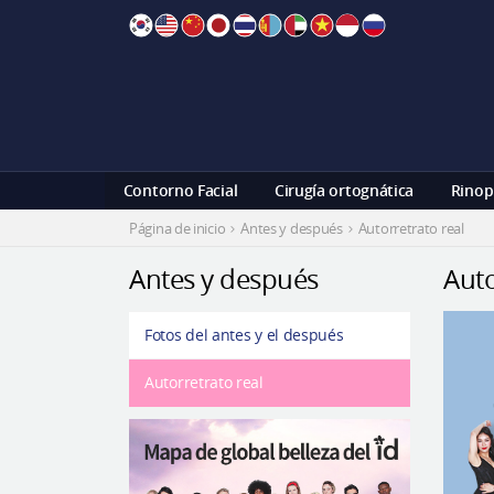
Skip
to
content
Contorno Facial
Cirugía ortognática
Rinop
Página de inicio
Antes y después
Autorretrato real
Antes y después
Auto
Fotos del antes y el después
Autorretrato real