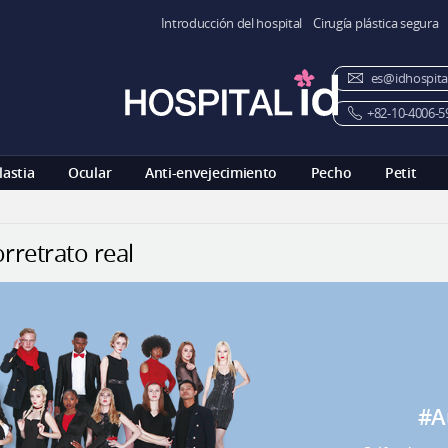
Introducción del hospital
Cirugía plástica segura
es@idhospita
+82-10-4006-5
lastia
Ocular
Anti-envejecimiento
Pecho
Petit
rretrato real
#A