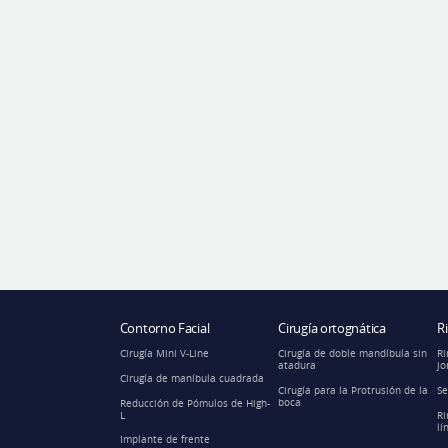
Contorno Facial
Cirugía ortognática
R
Cirugía Mini V-Line
Cirugía de doble mandíbula sin
Ri
atadura
jo
Cirugía de maníbula cuadrada
Cirugía para la Protrusión de la
Se
boca
Reducción de Pómulos de High-
L
Ri
lí
Implante de frente