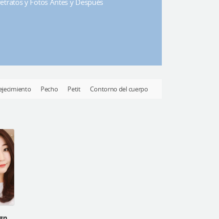
rretratos y Fotos Antes y Después
ejecimiento
Pecho
Petit
Contorno del cuerpo
Autorretrato de Cirugía Ortognática de una paciente mongola