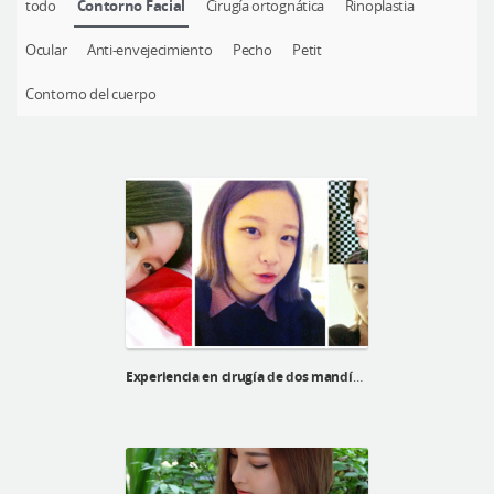
todo
Contorno Facial
Cirugía ortognática
Rinoplastia
Cirugía plástica segura
Ocular
Anti-envejecimiento
Pecho
Petit
Consulta en línea
Antes y después
Contorno del cuerpo
Experiencia en cirugía de dos mandíbulas de kyu hee