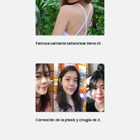
Famosa cantante tailandesa tiene cirugía en el hospital ID
Corrección de la ptosis y cirugía de doble párpado de Xinyi en el Hospital ID