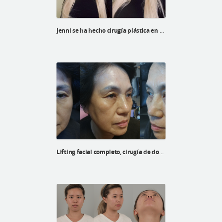
Jenni se ha hecho cirugía plástica en ID Hospital
Lifting facial completo, cirugía de doble párpado con elevación y blefaroplastia inferior para una mujer coreana