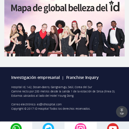
Investigación empresarial
Franchise Inquiry
|
Hospital id, 142, Dosan-daero, Gangnam-gu, Seúl, Corea del Sur
Camine recto por 200 metros desde la salida 1 de la estación de Sinsa (línea 3).
Estamos ubicados al lado del Hotel Young Dong.
Correo electrónico:
es@idhospital.com
Copyright © 2017 ID Hospital Todos los derechos reservados.
TOP