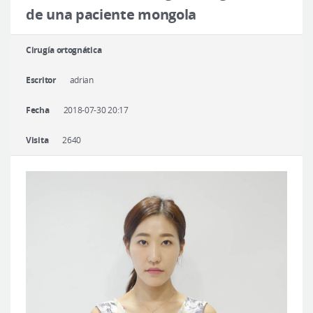
Cirugía plástica segura
de una paciente mongola
Consulta en línea
Cirugía ortognática
Antes y después
Escritor
adrian
Fecha
2018-07-30 20:17
Visita
2640