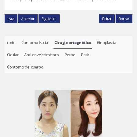
lista
Anterior
Siguiente
Editar
Borrar
todo
Contorno Facial
Cirugía ortognática
Rinoplastia
Ocular
Anti-envejecimiento
Pecho
Petit
Contorno del cuerpo