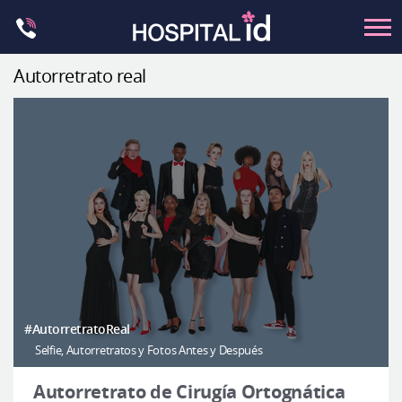
Skip
to
content
Autorretrato real
Contorno Facial
Cirugía ortognática
Rinoplastia
Ocular
Anti-envejecimiento
Pecho
Petit
Contorno del cuerpo
#AutorretratoReal
Selfie, Autorretratos y Fotos Antes y Después
Let Me In
Introducción del hospital
Autorretrato de Cirugía Ortognática