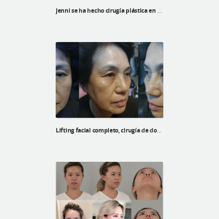
Jenni se ha hecho cirugía plástica en ID Hospital
Lifting facial completo, cirugía de doble párpado con elevación y blefaroplastia inferior para una mujer coreana