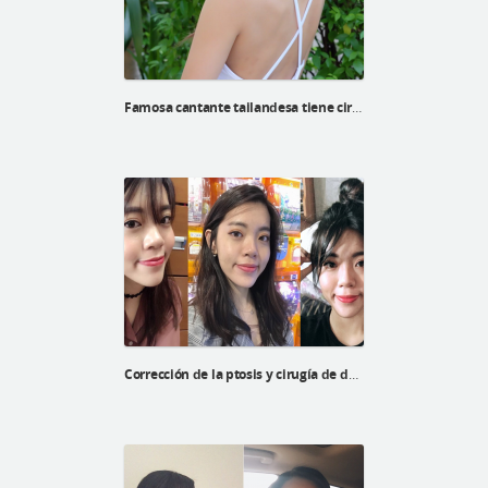
Famosa cantante tailandesa tiene cirugía en el hospital ID
Corrección de la ptosis y cirugía de doble párpado de Xinyi en el Hospital ID