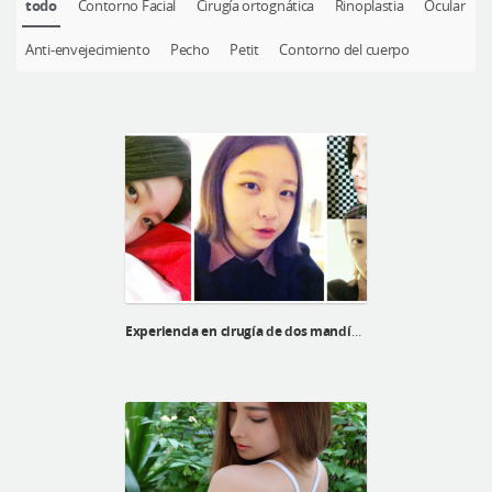
todo
Contorno Facial
Cirugía ortognática
Rinoplastia
Ocular
Cirugía plástica segura
Anti-envejecimiento
Pecho
Petit
Contorno del cuerpo
Consulta en línea
Antes y después
Experiencia en cirugía de dos mandíbulas de kyu hee