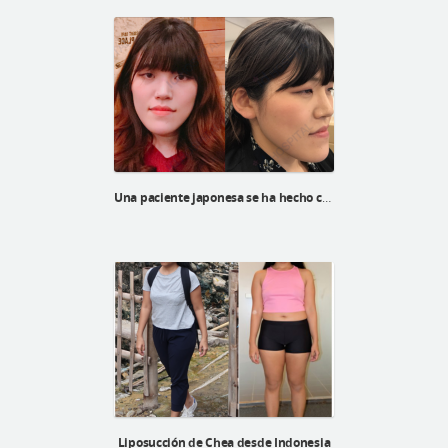
Una paciente japonesa se ha hecho cirugía ortognática, la cirugía de v-line, la reducción de pómulos y corrección de ptosis.
Liposucción de Chea desde Indonesia