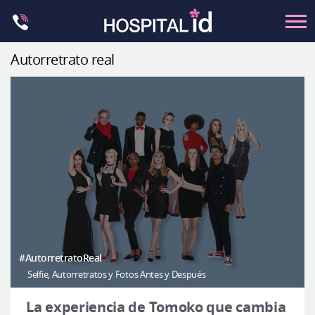
Skip
to
content
Autorretrato real
Contorno Facial
Cirugía ortognática
Rinoplastia
Ocular
Anti-envejecimiento
Pecho
Petit
Contorno del cuerpo
#AutorretratoReal
Selfie, Autorretratos y Fotos Antes y Después
Let Me In
Introducción del hospital
La experiencia de Tomoko que cambia