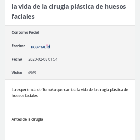
Cirugía plástica segura
la vida de la cirugía plástica de huesos
faciales
Consulta en línea
Antes y después
Contorno Facial
Escritor
Fecha
2020-02-08 01:54
Visita
4969
La experiencia de Tomoko que cambia la vida de la cirugía plástica de
huesos faciales
Antes de la cirugía