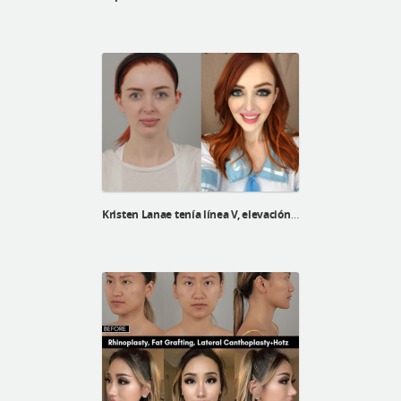
Kristen Lanae tenía línea V, elevación V3 y reposicionamiento de grasa debajo de los ojos