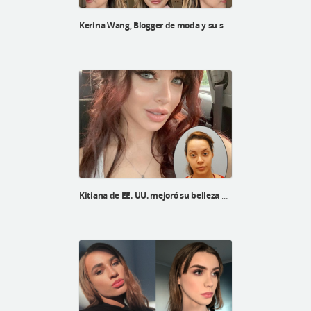
Kerina Wang, Blogger de moda y su selfie real después de una cirugía plástica en ID Hospital
Kitiana de EE. UU. mejoró su belleza después de la línea V, el levantamiento V3 y la reducción de la frente