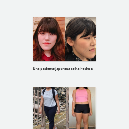
Una paciente japonesa se ha hecho cirugía ortognática, la cirugía de v-line, la reducción de pómulos y corrección de ptosis.