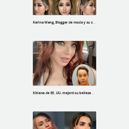
Kerina Wang, Blogger de moda y su selfie real después de una cirugía plástica en ID Hospital
Kitiana de EE. UU. mejoró su belleza después de la línea V, el levantamiento V3 y la reducción de la frente