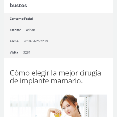
Cirugía plástica segura
bustos
Consulta en línea
Contorno Facial
Antes y después
Escritor
adrian
Fecha
2019-04-26 22:29
Visita
3284
Cómo elegir la mejor cirugía
de implante mamario.