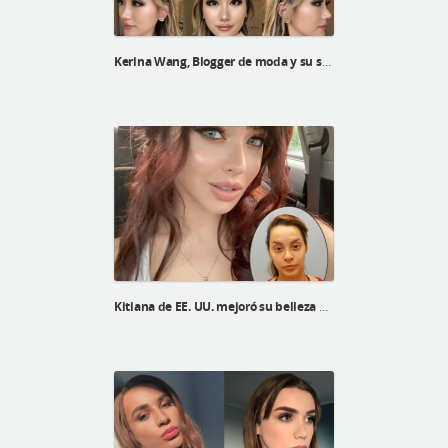
Kerina Wang, Blogger de moda y su selfie real después de una cirugía plástica en ID Hospital
Kitiana de EE. UU. mejoró su belleza después de la línea V, el levantamiento V3 y la reducción de la frente