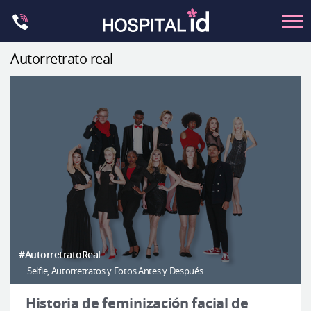
Skip
to
content
Autorretrato real
Contorno Facial
Cirugía ortognática
Rinoplastia
Ocular
Anti-envejecimiento
Pecho
Petit
Contorno del cuerpo
#AutorretratoReal
Selfie, Autorretratos y Fotos Antes y Después
Let Me In
Introducción del hospital
Historia de feminización facial de