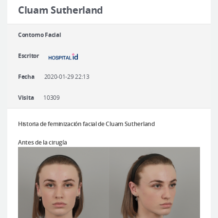
Cirugía plástica segura
Cluam Sutherland
Consulta en línea
Contorno Facial
Antes y después
Escritor
Fecha
2020-01-29 22:13
Visita
10309
Historia de feminización facial de Cluam Sutherland
Antes de la cirugía