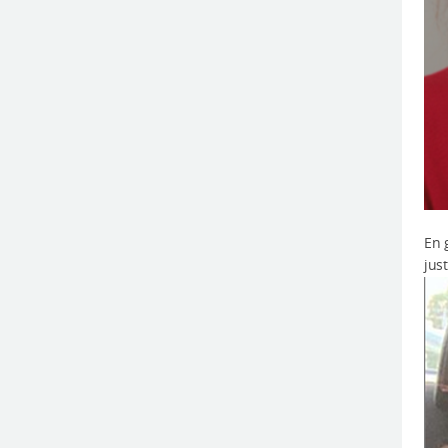
En 
jus