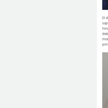
El 
sop
hin
deb
mos
pri