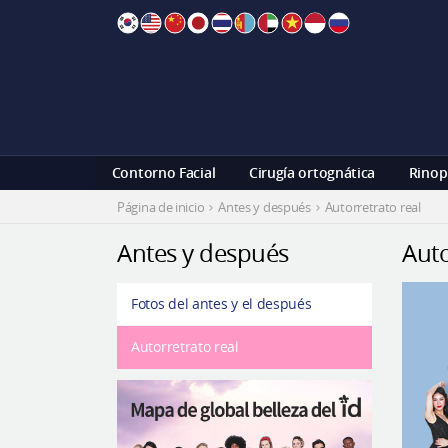
Skip
to
content
Contorno Facial
Cirugía ortognática
Rinop
Página de inicio
Antes y después
Autorretrato real
Antes y después
Auto
Fotos del antes y el después
Autorretrato real