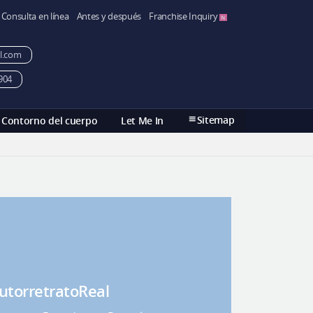
Consulta en línea
Antes y después
Franchise Inquiry
l.com
904
Sitemap
Contorno del cuerpo
Let Me In
utorretratoReal