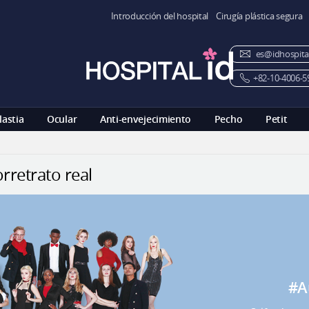
Introducción del hospital
Cirugía plástica segura
es@idhospita
+82-10-4006-5
lastia
Ocular
Anti-envejecimiento
Pecho
Petit
rretrato real
#A