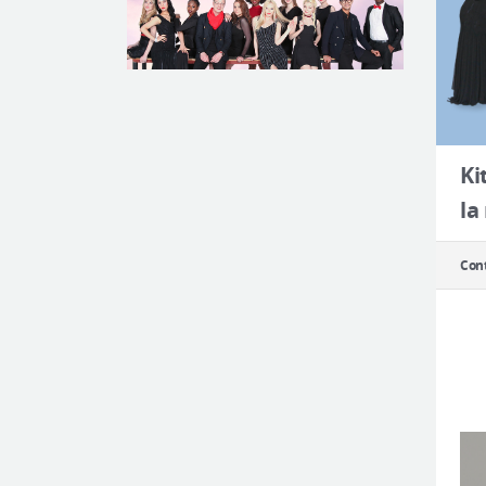
Ki
la
Cont