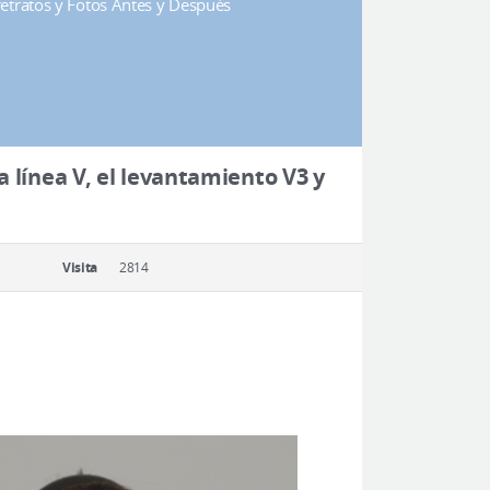
rretratos y Fotos Antes y Después
a línea V, el levantamiento V3 y
Visita
2814