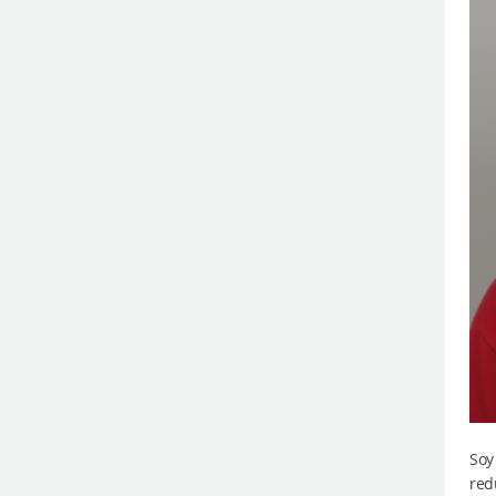
Soy
red