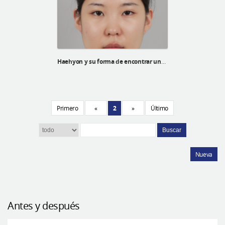
Haehyon y su forma de encontrar una autoestima alta
Primero
«
2
»
Último
Buscar
Nueva
Antes y después