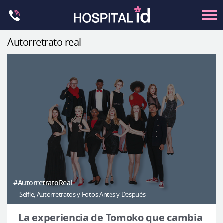
Skip
to
content
Autorretrato real
Contorno Facial
Cirugía ortognática
Rinoplastia
Ocular
Anti-envejecimiento
Pecho
Petit
Contorno del cuerpo
#AutorretratoReal
Selfie, Autorretratos y Fotos Antes y Después
Let Me In
Introducción del hospital
La experiencia de Tomoko que cambia