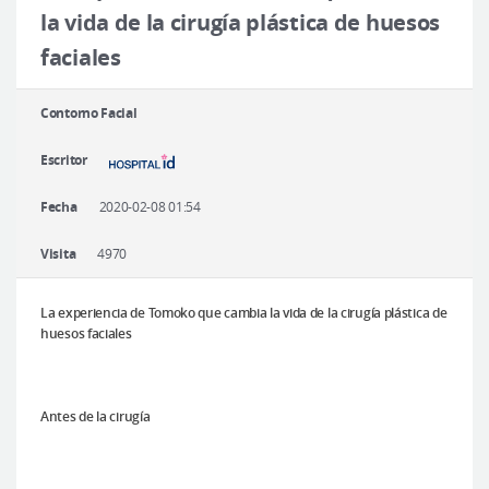
Cirugía plástica segura
la vida de la cirugía plástica de huesos
faciales
Consulta en línea
Antes y después
Contorno Facial
Escritor
Fecha
2020-02-08 01:54
Visita
4970
La experiencia de Tomoko que cambia la vida de la cirugía plástica de
huesos faciales
Antes de la cirugía