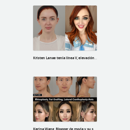
Kristen Lanae tenía línea V, elevación V3 y reposicionamiento de grasa debajo de los ojos
Kerina Wang, Blogger de moda y su selfie real después de una cirugía plástica en ID Hospital