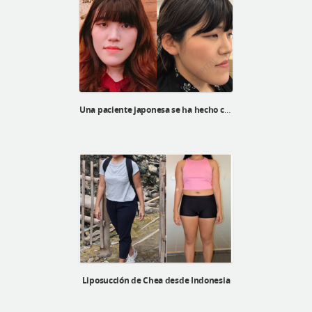
Una paciente japonesa se ha hecho cirugía ortognática, la cirugía de v-line, la reducción de pómulos y corrección de ptosis.
Liposucción de Chea desde Indonesia