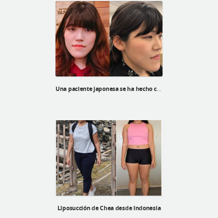
Una paciente japonesa se ha hecho cirugía ortognática, la cirugía de v-line, la reducción de pómulos y corrección de ptosis.
Liposucción de Chea desde Indonesia