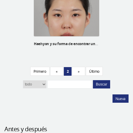
Haehyon y su forma de encontrar una autoestima alta
Primero
«
2
»
Último
Buscar
Nueva
Antes y después