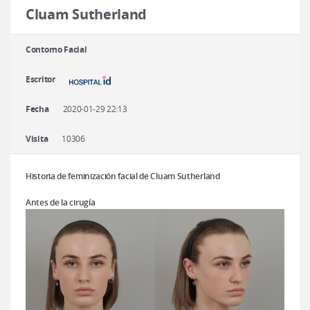
Cirugía plástica segura
Cluam Sutherland
Consulta en línea
Contorno Facial
Antes y después
Escritor
Fecha
2020-01-29 22:13
Visita
10306
Historia de feminización facial de Cluam Sutherland
Antes de la cirugía