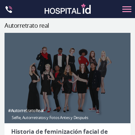
Skip
to
content
Autorretrato real
Contorno Facial
Cirugía ortognática
Rinoplastia
Ocular
Anti-envejecimiento
Pecho
Petit
Contorno del cuerpo
#AutorretratoReal
Selfie, Autorretratos y Fotos Antes y Después
Let Me In
Introducción del hospital
Historia de feminización facial de