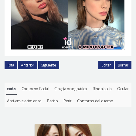
lista
Anterior
Siguiente
Editar
Borrar
todo
Contorno Facial
Cirugía ortognática
Rinoplastia
Ocular
Anti-envejecimiento
Pecho
Petit
Contorno del cuerpo