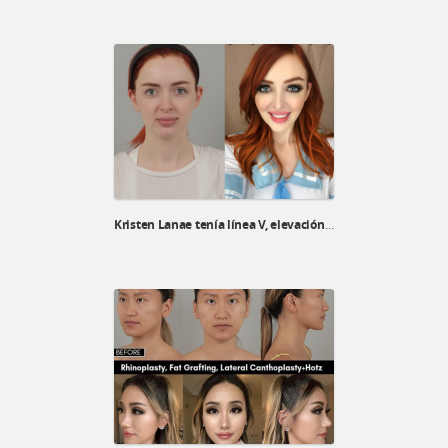
Kristen Lanae tenía línea V, elevación V3 y reposicionamiento de grasa debajo de los ojos