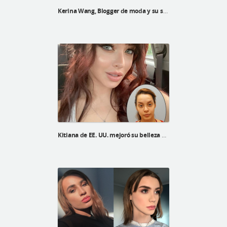
Kerina Wang, Blogger de moda y su selfie real después de una cirugía plástica en ID Hospital
Kitiana de EE. UU. mejoró su belleza después de la línea V, el levantamiento V3 y la reducción de la frente