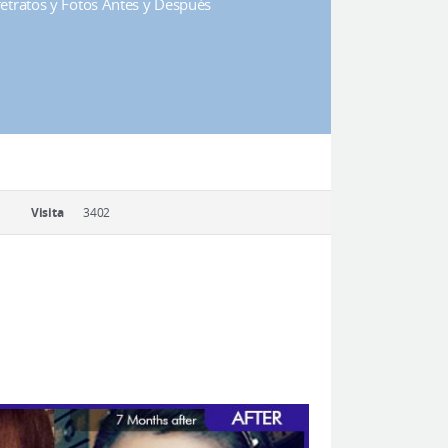
rretratos y Fotos Antes y Después
Visita
3402