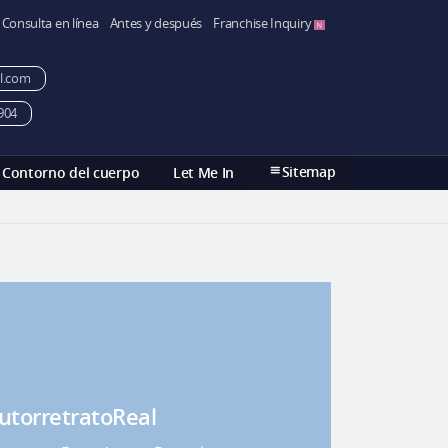
Consulta en línea
Antes y después
Franchise Inquiry
l.com
904
Sitemap
Contorno del cuerpo
Let Me In
utorretratoReal