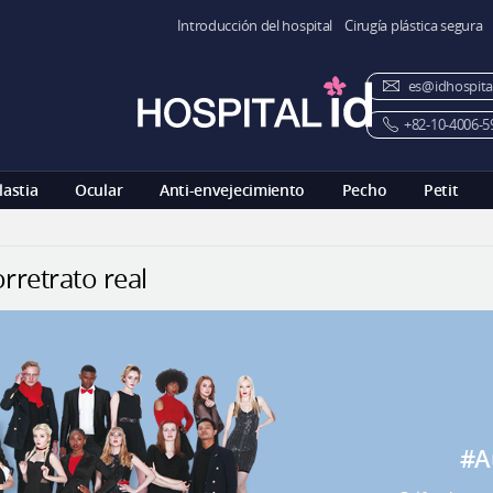
Introducción del hospital
Cirugía plástica segura
es@idhospita
+82-10-4006-5
lastia
Ocular
Anti-envejecimiento
Pecho
Petit
rretrato real
#A