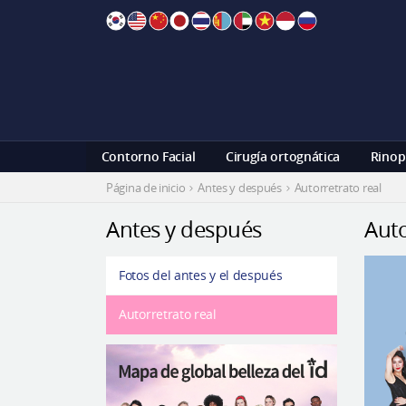
Skip
to
content
Contorno Facial
Cirugía ortognática
Rinop
Página de inicio
Antes y después
Autorretrato real
Antes y después
Auto
Fotos del antes y el después
Autorretrato real