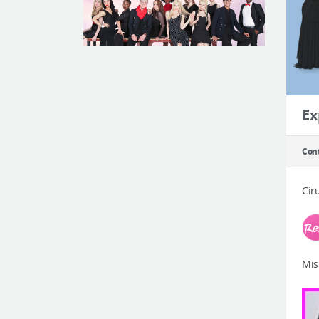
Ex
Cont
Cir
Mis