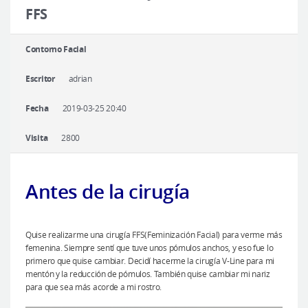
Cirugía plástica segura
FFS
Consulta en línea
Contorno Facial
Antes y después
Escritor
adrian
Fecha
2019-03-25 20:40
Visita
2800
Antes de la cirug
ía
Quise realizarme una cirugía FFS(Feminización Facial) para verme más
femenina. Siempre sentí que tuve unos pómulos anchos, y eso fue lo
primero que quise cambiar. Decidí hacerme la cirugía V-Line para mi
mentón y la reducción de pómulos. También quise cambiar mi nariz
para que sea más acorde a mi rostro.