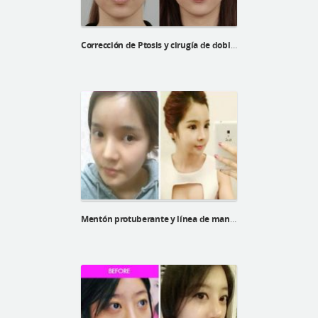
Corrección de Ptosis y cirugía de doble párpado de Xinji
Mentón protuberante y línea de mandíbula indefinida