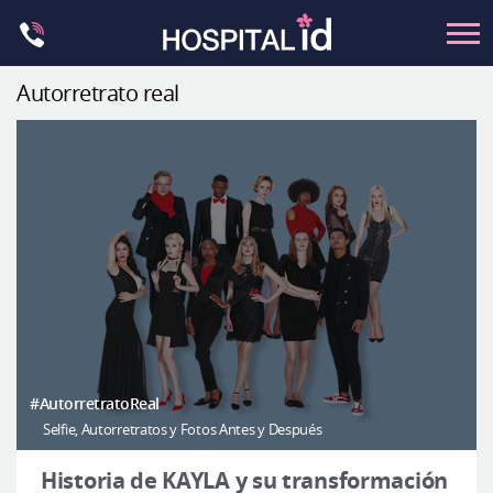
Skip
to
content
Autorretrato real
Contorno Facial
Cirugía ortognática
Rinoplastia
Ocular
Anti-envejecimiento
Pecho
Petit
Contorno del cuerpo
#AutorretratoReal
Selfie, Autorretratos y Fotos Antes y Después
Let Me In
Introducción del hospital
Historia de KAYLA y su transformación