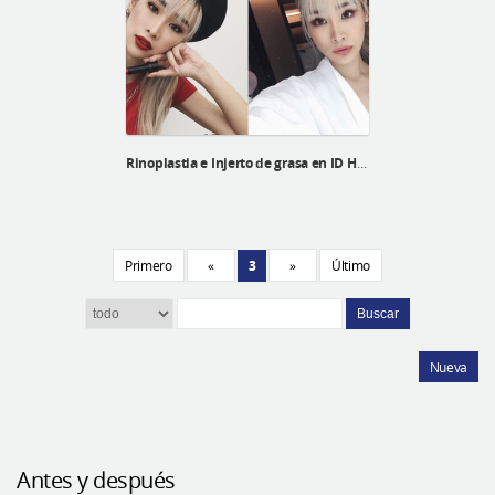
Rinoplastia e Injerto de grasa en ID Hospital de una Blogger malasia
Primero
«
3
»
Último
Buscar
Nueva
Antes y después