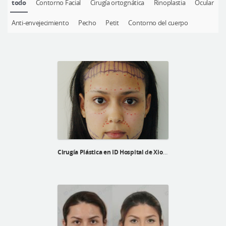
todo
Contorno Facial
Cirugía ortognática
Rinoplastia
Ocular
Cirugía plástica segura
Anti-envejecimiento
Pecho
Petit
Contorno del cuerpo
Consulta en línea
Antes y después
Cirugía Plástica en ID Hospital de Xiomary