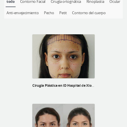
todo
Contorno Facial
Cirugía ortognática
Rinoplastia
Ocular
Cirugía plástica segura
Anti-envejecimiento
Pecho
Petit
Contorno del cuerpo
Consulta en línea
Antes y después
Cirugía Plástica en ID Hospital de Xiomary