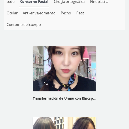
todo
Contorno Facial
Cirugía ortognática
Rinoplastia
Cirugía plástica segura
Ocular
Anti-envejecimiento
Pecho
Petit
Consulta en línea
Antes y después
Contorno del cuerpo
Transformación de Uranu con Rinosplatía, cirugía de doble párpado y contorno facial