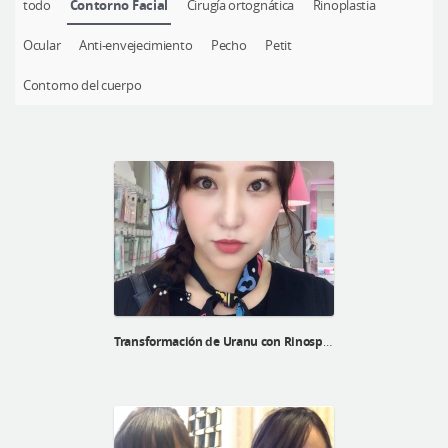
todo
Contorno Facial
Cirugía ortognática
Rinoplastia
Cirugía plástica segura
Ocular
Anti-envejecimiento
Pecho
Petit
Consulta en línea
Antes y después
Contorno del cuerpo
Transformación de Uranu con Rinosplatía, cirugía de doble párpado y contorno facial