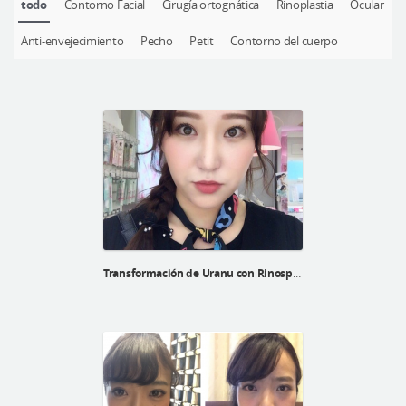
todo
Contorno Facial
Cirugía ortognática
Rinoplastia
Ocular
Cirugía plástica segura
Anti-envejecimiento
Pecho
Petit
Contorno del cuerpo
Consulta en línea
Antes y después
Transformación de Uranu con Rinosplatía, cirugía de doble párpado y contorno facial