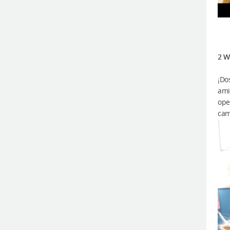
2 W
¡Do
ami
ope
cam