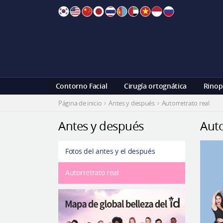
Skip
to
content
Contorno Facial
Cirugía ortognática
Rinop
Página de inicio
Antes y después
Autorretrato real
Antes y después
Auto
Fotos del antes y el después
Autorretrato real