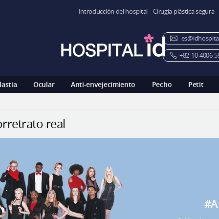
Introducción del hospital
Cirugía plástica segura
es@idhospita
+82-10-4006-5
lastia
Ocular
Anti-envejecimiento
Pecho
Petit
rretrato real
#A