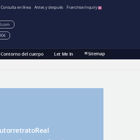
Consulta en línea
Antes y después
Franchise Inquiry
l.com
904
Sitemap
Contorno del cuerpo
Let Me In
utorretratoReal