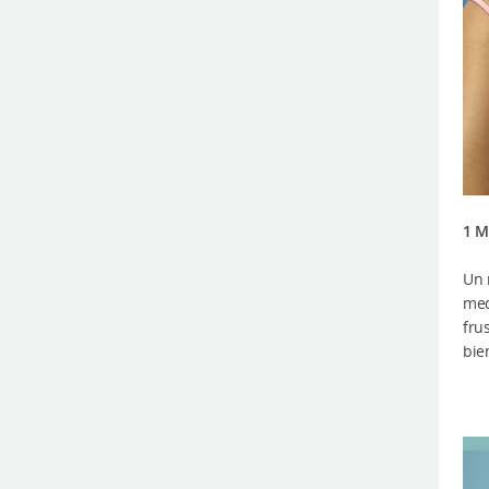
1 M
Un 
med
fru
bie