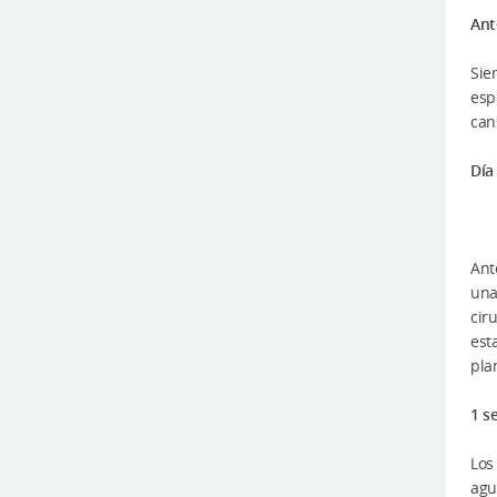
Ant
Sie
esp
can
Día
Ant
una
cir
est
pla
1 s
Los
agu