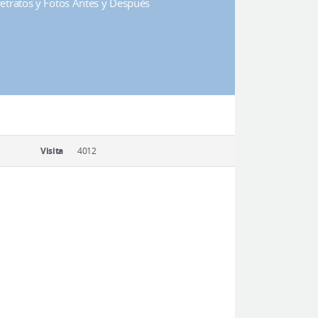
rretratos y Fotos Antes y Después
Visita
4012