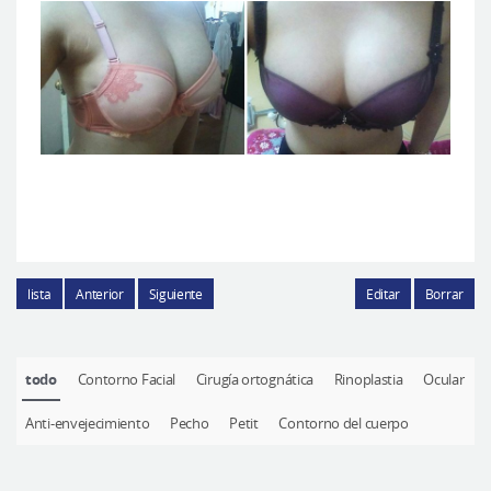
lista
Anterior
Siguiente
Editar
Borrar
todo
Contorno Facial
Cirugía ortognática
Rinoplastia
Ocular
Anti-envejecimiento
Pecho
Petit
Contorno del cuerpo