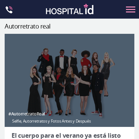
Skip
to
content
Autorretrato real
Contorno Facial
Cirugía ortognática
Rinoplastia
Ocular
Anti-envejecimiento
Pecho
Petit
Contorno del cuerpo
#AutorretratoReal
Selfie, Autorretratos y Fotos Antes y Después
Let Me In
Introducción del hospital
El cuerpo para el verano ya está listo