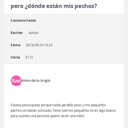
Cirugía plástica segura
pero ¿dónde están mis pechos?
Consulta en línea
Contorno Facial
Antes y después
Escritor
adrian
Fecha
2018-08-24 18:24
Visita
6172
Antes de la cirugía
Estaba preocupada porque había perdido peso y mis pequeños
pechos se habían achicado. Tener pechos pequeños no es algo bueno
para cuando una persona quiere vestir una bikini.