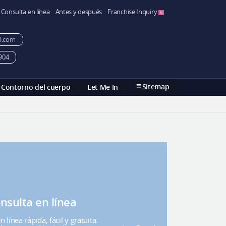
Consulta en línea
Antes y después
Franchise Inquiry
l.com
904
Sitemap
Contorno del cuerpo
Let Me In
nsulta en línea
 línea rápida, fácil y gratuita.