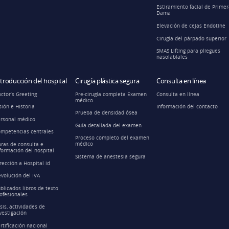
Estiramiento facial de Prime
Dama
Elevación de cejas Endotine
Cirugía del párpado superior
SMAS Lifting para pliegues
nasolabiales
ntroducción del hospital
Cirugía plástica segura
Consulta en línea
ctor’s Greeting
Pre-cirugía completa Examen
Consulta en línea
médico
sión e Historia
Información del contacto
Prueba de densidad ósea
rsonal médico
Guía detallada del examen
mpetencias centrales
Proceso completo del examen
médico
ras de consulta e
formación del hospital
Sistema de anestesia segura
rección a Hospital id
volución del IVA
blicados libros de texto
ofesionales
sis, actividades de
vestigación
rtificación nacional