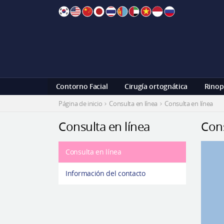
Skip
to
content
Contorno Facial
Cirugía ortognática
Rinop
Página de inicio
Consulta en línea
Consulta en línea
Consulta en línea
Cons
Consulta en línea
Información del contacto