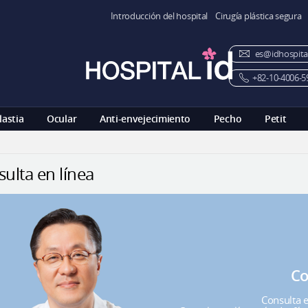
Introducción del hospital
Cirugía plástica segura
es@idhospita
+82-10-4006-5
lastia
Ocular
Anti-envejecimiento
Pecho
Petit
ulta en línea
Co
Consulta en