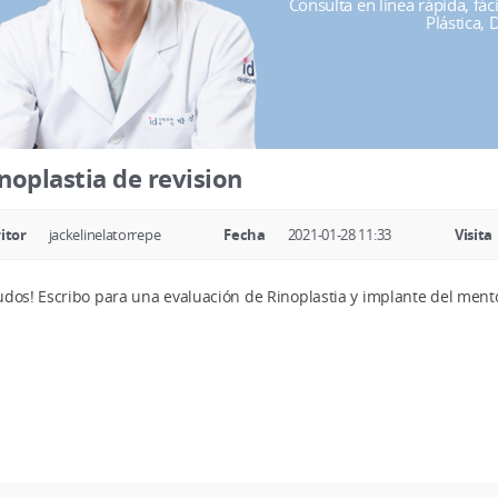
Consulta en línea rápida, fác
Plástica, 
noplastia de revision
itor
jackelinelatorrepe
Fecha
2021-01-28 11:33
Visita
udos! Escribo para una evaluación de Rinoplastia y implante del ment