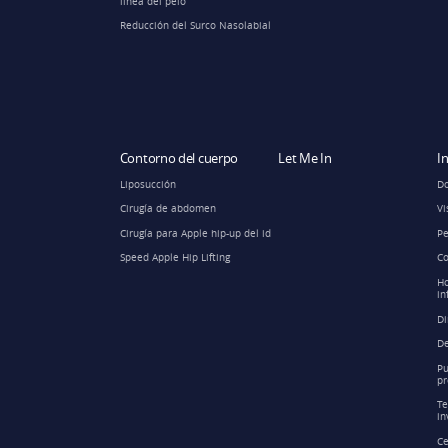
línea del pelo
Reducción del Surco Nasolabial
Contorno del cuerpo
Let Me In
I
Liposucción
Do
Cirugía de abdomen
Vi
Cirugía para Apple hip-up del id
Pe
Speed Apple Hip Lifting
Co
Ho
in
Di
De
Pu
pr
Te
in
Ce