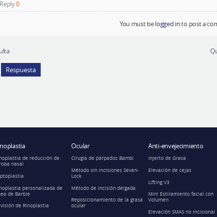
 Reply
0
You must be
logged in
to post a co
ulta
Qu
Respuesta
inoplastia
Ocular
Anti-envejecimiento
noplastia de reducción de
Cirugía de párpados Bambi
Injerto de Grasa
roba nasal
Método sin incisiones Seven-
Elevación de cejas
ptoplastia
Lock
Lifting V3
noplastia personalizada de
Método de incisión delgada
nea de Barbie
Mini Estiramiento facial con
Reposicionamiento de la grasa
Volumen
visión de Rinoplastia
ocular
Elevación SMAS no incisional