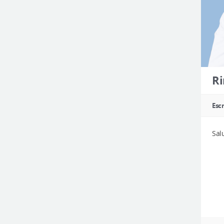
Ri
Escr
Sal