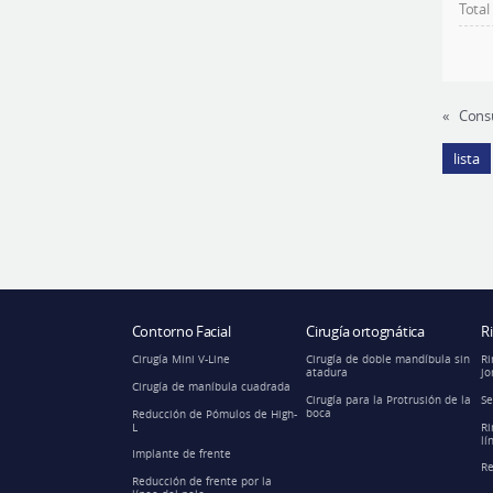
Total
«
Cons
lista
Contorno Facial
Cirugía ortognática
R
Cirugía Mini V-Line
Cirugía de doble mandíbula sin
Ri
atadura
jo
Cirugía de maníbula cuadrada
Cirugía para la Protrusión de la
Se
boca
Reducción de Pómulos de High-
L
Ri
lí
Implante de frente
Re
Reducción de frente por la