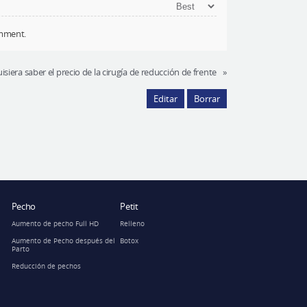
mment.
isiera saber el precio de la cirugía de reducción de frente
»
Editar
Borrar
Pecho
Petit
Aumento de pecho Full HD
Relleno
Aumento de Pecho después del
Botox
Parto
Reducción de pechos