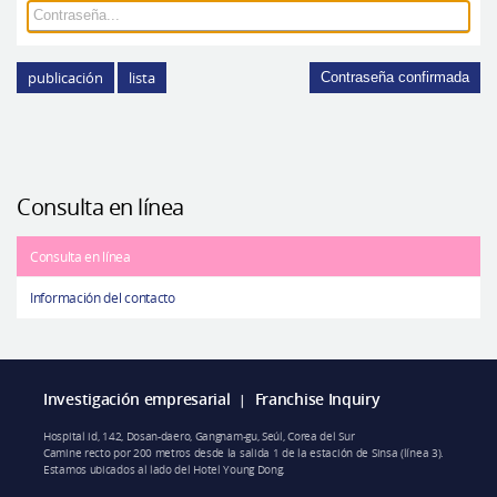
Cirugía plástica segura
Consulta en línea
publicación
lista
Contraseña confirmada
Antes y después
Consulta en línea
Consulta en línea
Información del contacto
Investigación empresarial
Franchise Inquiry
|
Hospital id, 142, Dosan-daero, Gangnam-gu, Seúl, Corea del Sur
Camine recto por 200 metros desde la salida 1 de la estación de Sinsa (línea 3).
Estamos ubicados al lado del Hotel Young Dong.