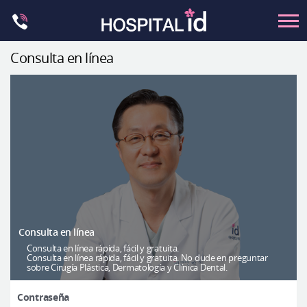
Skip
to
content
Consulta en línea
Contorno Facial
Cirugía ortognática
Rinoplastia
Ocular
Anti-envejecimiento
Pecho
Petit
Consulta en línea
Contorno del cuerpo
Consulta en línea rápida, fácil y gratuita.
Consulta en línea rápida, fácil y gratuita. No dude en preguntar
sobre Cirugía Plástica, Dermatología y Clínica Dental.
Let Me In
Introducción del hospital
Contraseña