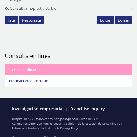
Re:Consulta rinoplastia Barbie
»
lista
Respuesta
Editar
Borrar
Consulta en línea
Consulta en línea
Información del contacto
Investigación empresarial
Franchise Inquiry
|
Hospital id, 142, Dosan-daero, Gangnam-gu, Seúl, Corea del Sur
Camine recto por 200 metros desde la salida 1 de la estación de Sinsa (línea 3).
Estamos ubicados al lado del Hotel Young Dong.