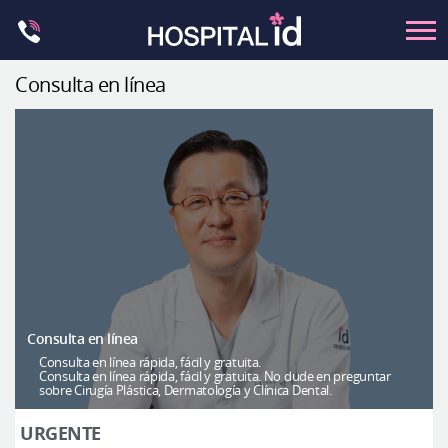
Skip
to
content
Consulta en línea
Contorno Facial
Cirugía ortognática
Rinoplastia
Ocular
Anti-envejecimiento
Pecho
Petit
Consulta en línea
Contorno del cuerpo
Consulta en línea rápida, fácil y gratuita.
Consulta en línea rápida, fácil y gratuita. No dude en preguntar
sobre Cirugía Plástica, Dermatología y Clínica Dental.
Let Me In
Introducción del hospital
URGENTE