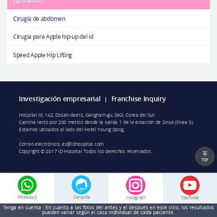
Liposucción
Cirugía de abdomen
Cirugía para Apple hip-up del id
Speed Apple Hip Lifting
Investigación empresarial
Franchise Inquiry
|
Hospital id, 142, Dosan-daero, Gangnam-gu, Seúl, Corea del Sur
Camine recto por 200 metros desde la salida 1 de la estación de Sinsa (línea 3).
Estamos ubicados al lado del Hotel Young Dong.
Correo electrónico:
es@idhospital.com
Copyright © 2017 ID Hospital Todos los derechos reservados.
TOP
Consulta
Whatsapp
Instagram
YouTube
Tenga en cuenta : En cuanto a las fotos del antes y el después en este sitio, los resultados
pueden variar según el caso individual de cada paciente.