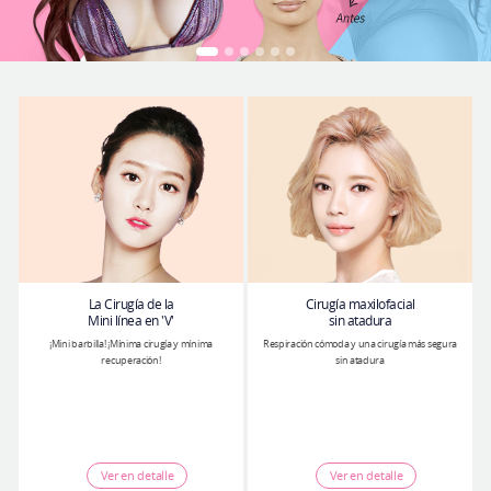
Cirugía plástica segura
Consulta en línea
Antes y después
La Cirugía de la
Cirugía maxilofacial
Mini línea en 'V'
sin atadura
¡Mini barbilla! ¡Mínima cirugía y mínima
Respiración cómoda y una cirugía más segura
recuperación!
sin atadura
Ver en detalle
Ver en detalle