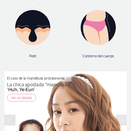
Petit
Contorno del cuerpo
El caso de la mandíbula protuberante
H
La chica apodada "mandíbula"
'Huh, Ye-Eun'
Ver en detalle