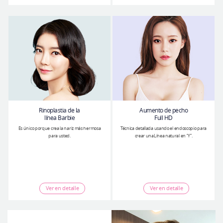
Rinoplastia de la
Aumento de pecho
línea Barbie
Full HD
Es único porque crea la nariz más hermosa
Técnica detallada usando el endoscopio para
para usted.
crear unaLínea natural en “Y”.
Ver en detalle
Ver en detalle