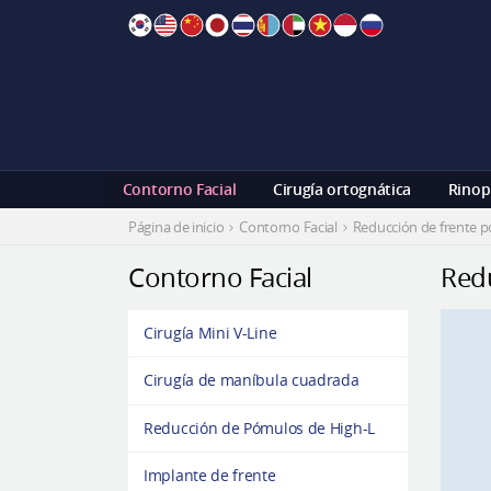
Skip
to
content
Contorno Facial
Cirugía ortognática
Rinop
Página de inicio
Contorno Facial
Reducción de frente por
Contorno Facial
Redu
Cirugía Mini V-Line
Cirugía de maníbula cuadrada
Reducción de Pómulos de High-L
Implante de frente