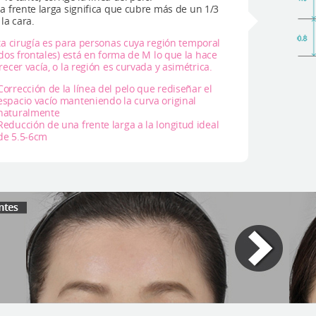
a frente larga significa que cubre más de un 1/3
 la cara.
ta cirugía es para personas cuya región temporal
ados frontales) está en forma de M lo que la hace
recer vacía, o la región es curvada y asimétrica.
Corrección de la línea del pelo que rediseñar el
espacio vacío manteniendo la curva original
naturalmente
Reducción de una frente larga a la longitud ideal
de 5.5-6cm