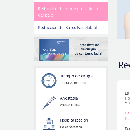
Reducción de frente por la línea
del pelo
Reducción del Surco Nasolabial
Re
Tiempo de cirugía
1 hora 20 minutos
La
Anestesia
Ho
qu
Anestesia local
re
fac
Hospitalización
No es necesaria
Por