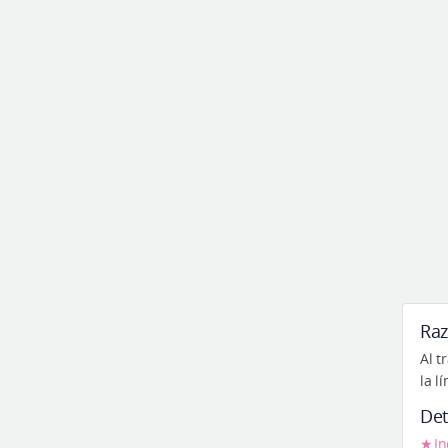
Ra
Al t
la l
Det
In