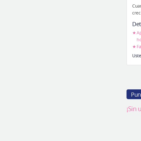
Cuan
crec
Det
Ap
h
Fa
Uste
Pun
¡Sin 