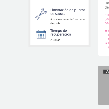
Un
de
Eliminación de puntos
de sutura
Es
(l
Aproximadamente 1 semana
pa
después
Tiempo de
recuperación
2~3 días