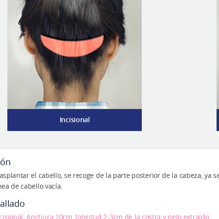
Incisional
zón
rasplantar el cabello, se recoge de la parte posterior de la cabeza, ya s
ínea de cabello vacía.
allado
cisional: Anchura 20cm, longitud 2-3cm de la costra y pelo extraído