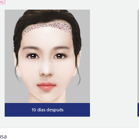
s!
10 días después
usa