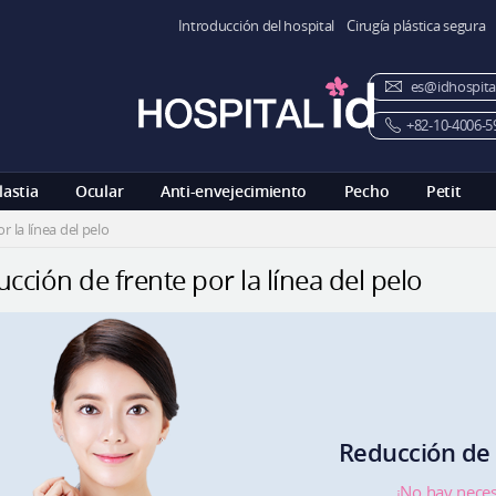
Introducción del hospital
Cirugía plástica segura
es@idhospita
+82-10-4006-5
lastia
Ocular
Anti-envejecimiento
Pecho
Petit
 la línea del pelo
cción de frente por la línea del pelo
Reducción de f
¡No hay neces