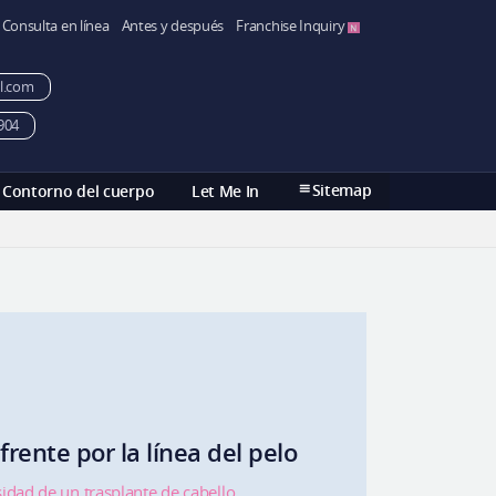
Consulta en línea
Antes y después
Franchise Inquiry
l.com
904
Sitemap
Contorno del cuerpo
Let Me In
rente por la línea del pelo
idad de un trasplante de cabello,