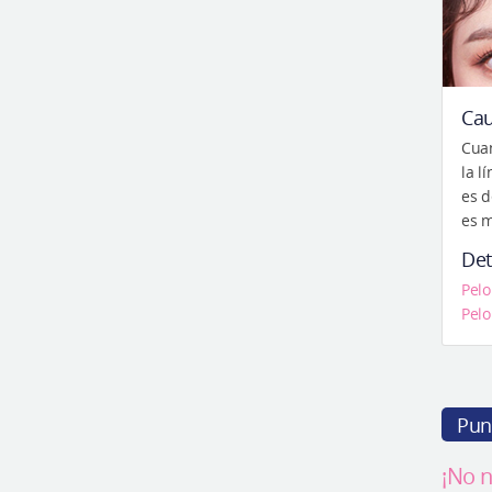
Ca
Cuan
la l
es d
es m
Det
Pelo
Pelo
Pun
¡No n