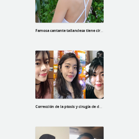
Famosa cantante tailandesa tiene cirugía en el hospital ID
Corrección de la ptosis y cirugía de doble párpado de Xinyi en el Hospital ID