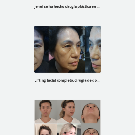
Jenni se ha hecho cirugía plástica en ID Hospital
Lifting facial completo, cirugía de doble párpado con elevación y blefaroplastia inferior para una mujer coreana