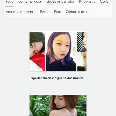
todo
Contorno Facial
Cirugía ortognática
Rinoplastia
Ocular
Cirugía plástica segura
Anti-envejecimiento
Pecho
Petit
Contorno del cuerpo
Consulta en línea
Antes y después
Experiencia en cirugía de dos mandíbulas de kyu hee